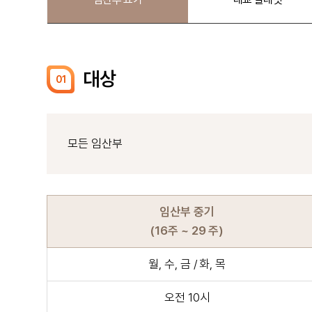
대상
01
모든 임산부
임산부 중기
(16주 ~ 29 주)
월, 수, 금 / 화, 목
오전 10시