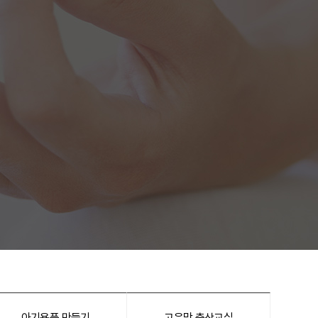
아기용품 만들기
고은맘 출산교실