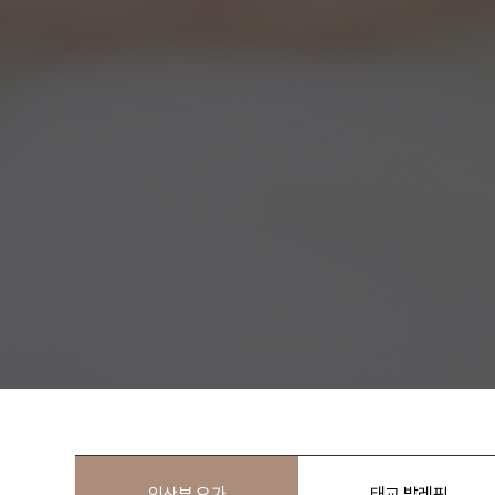
임산부 요가
태교 발레핏