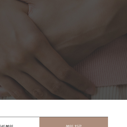
여성 불임
불임 치료