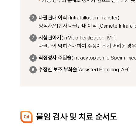
자궁 경부의 문제로 정자가 안으로 침투하지 못
나팔관내 이식
(Intrafallopian Transfer)
2
생식자/접합자 나팔관내 이식 (Gamete Intrafallopia
시험관아기
(In Vitro Fertilization: IVF)
3
나팔관이 막히거나 하여 수정이 되기 어려운 경우
직접정자 주입술
(Intracytoplasmic Sperm Injec
4
수정란 보조 부화술
(Assisted Hatching: AH)
5
불임 검사 및 치료 순서도
04