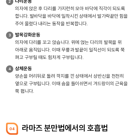
다리운동
2
의자에 앉은 후 다리를 가지런히 모아 바닥에 직각이 되도록
합니다. 발바닥을 바닥에 밀착시킨 상태에서 발가락끝만 힘을
주어 올렸다 내리는 동작을 반복합니다.
발목강화운동
3
의자에 다리를 꼬고 앉습니다. 위에 얹는 다리의 발목을 위
아래로 움직입니다. 이때 무릎과 발끝이 일직선이 되도록 쭉
펴고 구부릴 때도 힘차게 구부립니다.
상체운동
4
양손을 머리뒤로 돌려 깍지를 낀 상태에서 상반신을 천천히
옆으로 구부립니다. 이때 숨을 들이쉬면서 겨드랑이의 근육을
쭉 폅니다.
라마즈 분만법에서의 호흡법
04