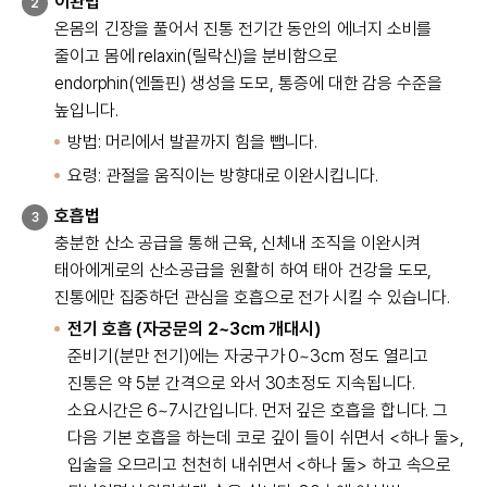
이완법
2
온몸의 긴장을 풀어서 진통 전기간 동안의 에너지 소비를
줄이고 몸에 relaxin(릴락신)을 분비함으로
endorphin(엔돌핀) 생성을 도모, 통증에 대한 감응 수준을
높입니다.
방법: 머리에서 발끝까지 힘을 뺍니다.
요령: 관절을 움직이는 방향대로 이완시킵니다.
호흡법
3
충분한 산소 공급을 통해 근육, 신체내 조직을 이완시켜
태아에게로의 산소공급을 원활히 하여 태아 건강을 도모,
진통에만 집중하던 관심을 호흡으로 전가 시킬 수 있습니다.
전기 호흡 (자궁문의 2~3cm 개대시)
준비기(분만 전기)에는 자궁구가 0~3cm 정도 열리고
진통은 약 5분 간격으로 와서 30초정도 지속됩니다.
소요시간은 6~7시간입니다. 먼저 깊은 호흡을 합니다. 그
다음 기본 호흡을 하는데 코로 깊이 들이 쉬면서 <하나 둘>,
입술을 오므리고 천천히 내쉬면서 <하나 둘> 하고 속으로