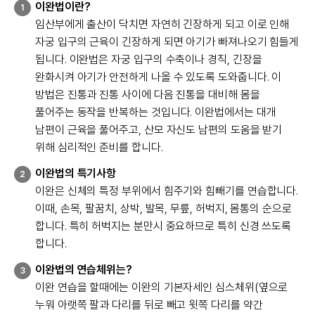
이완법이란?
1
임산부에게 출산이 닥치면 자연히 긴장하게 되고 이로 인해
자궁 입구의 근육이 긴장하게 되면 아기가 빠져나오기 힘들게
됩니다. 이완법은 자궁 입구의 수축이나 경직, 긴장을
완화시켜 아기가 안전하게 나올 수 있도록 도와줍니다. 이
방법은 진통과 진통 사이에 다음 진통을 대비해 몸을
풀어주는 동작을 반복하는 것입니다. 이완법에서는 대개
남편이 근육을 풀어주고, 산모 자신도 남편의 도움을 받기
위해 심리적인 준비를 합니다.
이완법의 특기사항
2
이완은 신체의 특정 부위에서 힘주기와 힘빼기를 연습합니다.
이때, 손목, 팔꿈치, 상박, 발목, 무릎, 허벅지, 몸통의 순으로
합니다. 특히 허벅지는 분만시 중요하므로 특히 신경 쓰도록
합니다.
이완법의 연습체위는?
3
이완 연습을 할때에는 이완의 기본자세인 심스체위(옆으로
누워 아랫쪽 팔과 다리를 뒤로 빼고 윗쪽 다리를 약간